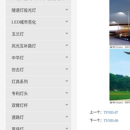
司-官网
隧道灯投光灯
LED城市亮化
玉兰灯
风光互补路灯
中华灯
仿古灯
灯具系列
专利灯头
双臂灯杆
上一个：
TYND-07
道路灯
下一个：
TYND-09
草坪灯