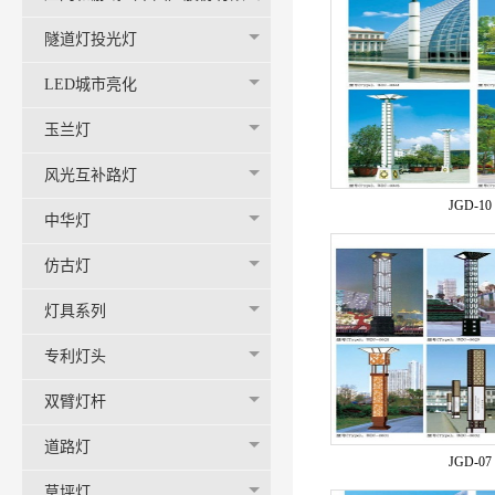
司-官网
隧道灯投光灯
LED城市亮化
玉兰灯
风光互补路灯
JGD-10
中华灯
仿古灯
灯具系列
专利灯头
双臂灯杆
道路灯
JGD-07
草坪灯