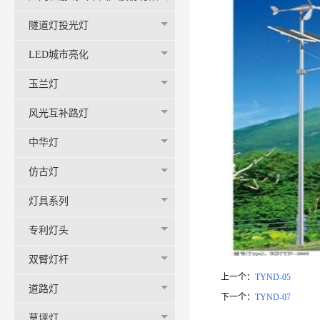
司-官网
隧道灯投光灯
LED城市亮化
玉兰灯
风光互补路灯
中华灯
仿古灯
灯具系列
专利灯头
双臂灯杆
上一个：
TYND-05
道路灯
下一个：
TYND-07
草坪灯