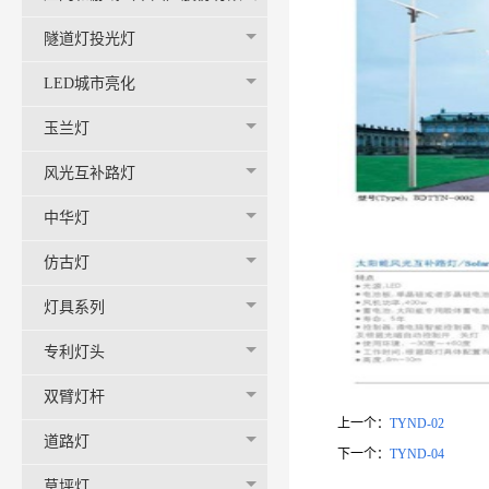
司-官网
隧道灯投光灯
LED城市亮化
玉兰灯
风光互补路灯
中华灯
仿古灯
灯具系列
专利灯头
双臂灯杆
上一个：
TYND-02
道路灯
下一个：
TYND-04
草坪灯