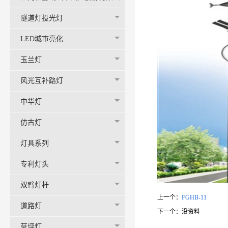
司-官网
隧道灯投光灯
LED城市亮化
玉兰灯
风光互补路灯
中华灯
仿古灯
灯具系列
专利灯头
双臂灯杆
上一个：
FGHB-11
道路灯
下一个：
没资料
草坪灯